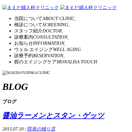
当院について
ABOUT CLINIC
検診について
SCREENING
スタッフ紹介
DOCTOR
診療案内
CONSULTATION
お知らせ
INFORMATION
ウェル エイジング
WELL AGING
診療予約
RESERVATION
腟のエイジングケア
MONALISA TOUCH
BLOG
ブログ
醤油ラーメンとスタン・ゲッツ
2015.07.10 /
院長の独り言