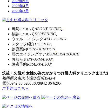
2025年5月
2025年4月
2025年3月
当院について
ABOUT CLINIC
検診について
SCREENING
ウェル エイジング
WELL AGING
スタッフ紹介
DOCTOR
診療案内
CONSULTATION
腟のエイジングケア
MONALISA TOUCH
お知らせ
INFORMATION
診療予約
RESERVATION
筑後・久留米 女性の為のかかりつけ婦人科クリニック
まえだ
福岡県久留米市諏訪野町1943-4
電話
0942-36-6200
FAX
0942-36-6205
ご予約はこちら