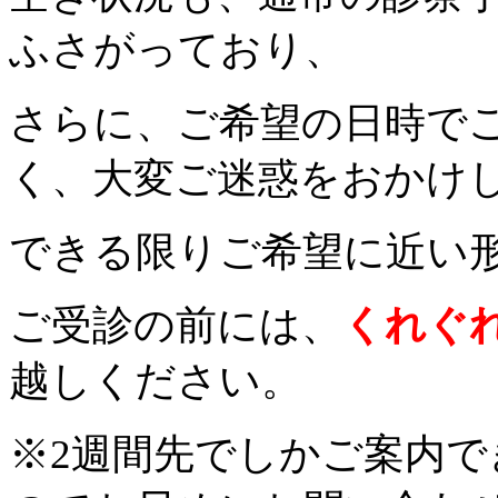
ふさがっており、
さらに
、
ご希望の日時で
く
、
大変ご迷惑をおかけ
できる限りご希望に近い
ご受診の前には
、
くれぐ
越しください
。
※2週間先でしかご案内