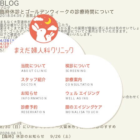
BLOG
ブログ
臨時休診とゴールデンウィークの診療時間について
2018.04.05 /
医院よりお知らせ
まもなく大型連休が近づいてきました
。
最近は暖かい日も多くむしろ暑いと感じたり
。
夏はそこまで来ているような
、
今年は冬から夏への展開が極端に感じるのは気のせいでしょ
さて
、
ゴールデンウィークとその後の臨時休診についてご案内させていただきます
。
以下ご確認の上
、
ご受診
・
お問い合わせをお願いいたします
。
〜4/27
（
金
）
通常診療
4/28
（
土
）
通常診療
（
午前中のみ
）
4/29
（
祝
・
日
）
休診
4/30
（
休
・
月
）
休診
5/ 1
（
火
）
通常診療
5/ 2
（
水
）
通常診療
5/ 3
（
祝
・
木
）
休診
5/ 4
（
祝
・
金
）
当番医診療
5/ 5
（
祝
・
土
）
休診
当院について
検診について
5/ 6
（
日
）
休診
5/ 7
（
月
）
通常診療
ABOUT CLINIC
SCREENING
5/ 8
（
火
）
通常診療
5/ 9
（
水
）
通常診療
5/ 10
（
木
）
通常診療
（
午前中のみ
）
スタッフ紹介
診療案内
5/ 11
（
金
）
休診
5/ 12
（
土
）
休診
DOCTOR
CONSULTATION
5/ 13
（
日
）
休診
5/ 14
（
月
）
〜通常診療
お知らせ
ウェル エイジング
連休前後等はかなり早くより予約が混み合いますので
、
くれぐれもお早めにお問い合わせく
INFORMATION
WELL AGING
なお
、
平日と土曜日では予約の方法が異なります
。
詳しくは
こちらを☞
ご確認ください
。
何卒よろしくお願いいたします
。
診療予約
腟のエイジングケア
桜咲く
RESERVATION
MONALISA TOUCH
ご予約が難しくなっています
。
〜ご予約
・
お問い合わせはお早めに
。
その他の新着記事
2026.08.08
8/30（日）にいかがですか？〜久留米市子宮がん検診のすすめ
2026.06.15
【臨時】休診のお知らせ 9/26（土）