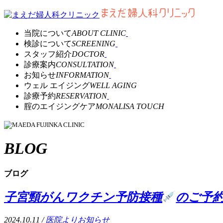
当院について
ABOUT CLINIC
検診について
SCREENING
スタッフ紹介
DOCTOR
診療案内
CONSULTATION
お知らせ
INFORMATION
ウェル エイジング
WELL AGING
診療予約
RESERVATION
腟のエイジングケア
MONALISA TOUCH
BLOG
ブログ
子宮頸がんワクチン予防接種
のご予
2024.10.11 /
医院よりお知らせ