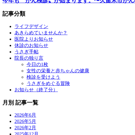
今年も〝がん検診〟が始まります。〜久留米市がん検診期
記事分類
ライフデザイン
あきらめていませんか？
医院よりお知らせ
休診のお知らせ
うさぎ手帖
院長の独り言
今日の1枚
女性の栄養と赤ちゃんの健康
検診を受けよう
うさぎをめぐる冒険
お知らせ（終了分）
月別 記事一覧
2026年6月
2026年5月
2026年2月
2025年12月